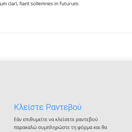
m clari, fiant sollemnes in futurum.
Κλείστε Ραντεβού
Εάν επιθυμείτε να κλείσετε ραντεβού
παρακαλώ συμπληρώστε τη φόρμα και θα