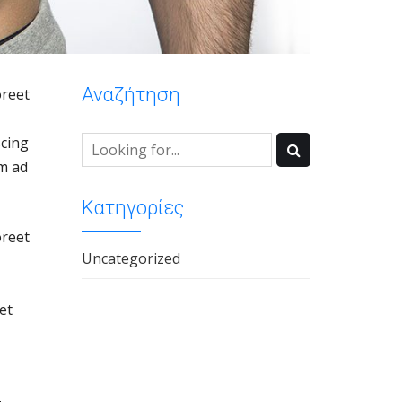
Αναζήτηση
oreet
scing
im ad
Κατηγορίες
oreet
Uncategorized
et