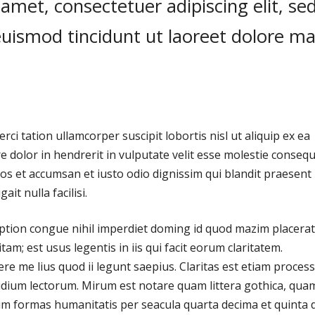
amet, consectetuer adipiscing elit, se
ismod tincidunt ut laoreet dolore m
ci tation ullamcorper suscipit lobortis nisl ut aliquip ex ea
dolor in hendrerit in vulputate velit esse molestie consequa
 eros et accumsan et iusto odio dignissim qui blandit praesent
it nulla facilisi.
ption congue nihil imperdiet doming id quod mazim placerat
m; est usus legentis in iis qui facit eorum claritatem.
e me lius quod ii legunt saepius. Claritas est etiam proces
dium lectorum. Mirum est notare quam littera gothica, qua
m formas humanitatis per seacula quarta decima et quinta 