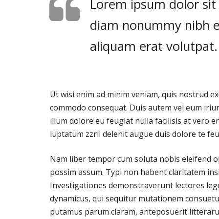
Lorem ipsum dolor sit 
diam nonummy nibh eu
aliquam erat volutpat.
Ut wisi enim ad minim veniam, quis nostrud exer
commodo consequat. Duis autem vel eum iriure 
illum dolore eu feugiat nulla facilisis at vero
luptatum zzril delenit augue duis dolore te feuga
Nam liber tempor cum soluta nobis eleifend o
possim assum. Typi non habent claritatem insita
Investigationes demonstraverunt lectores leger
dynamicus, qui sequitur mutationem consuetu
putamus parum claram, anteposuerit litteraru