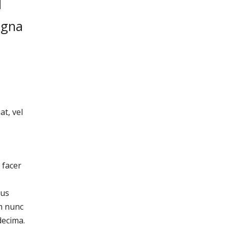
d
agna
t, vel
 facer
sus
m nunc
decima.