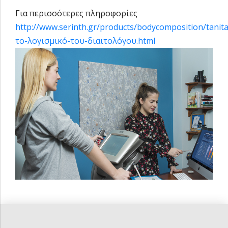
Για περισσότερες πληροφορίες
http://www.serinth.gr/products/bodycomposition/tanit
το-λογισμικό-του-διαιτολόγου.html