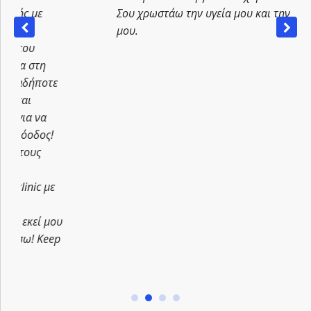
Σου χρωστάω την υγεία μου και την ευεξία
μου.
οτε
α
ς!
με
 μου
eep